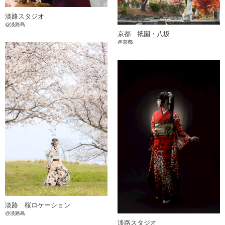
淡路スタジオ
@淡路島
京都 祇園・八坂
@京都
淡路 桜ロケーション
@淡路島
淡路スタジオ