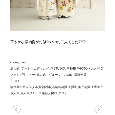
華やかな振袖姿がお似合いのお二人でした♡♡
Categories：
成人式, フォトウエディング, @STUDIO, @TABI PHOTO, yuko, 指名
フォトグラファー, 成人式（グループ）, tomo, 撮影季節
Tags：
淡路島振袖レンタル,振袖洲本,淡路島前撮り,撮影,神戸前撮り,洲本市,
成人式,成人式グループ撮影,洲本スタジオ
次の記事
前の記