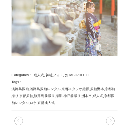
Categories：
成人式, 神社フォト, @TABI PHOTO
Tags：
淡路島振袖,淡路島振袖レンタル,京都スタジオ撮影,振袖洲本,京都前
撮り,京都振袖,淡路島前撮り,撮影,神戸前撮り,洲本市,成人式,京都振
袖レンタル,ロケ,京都成人式
次の記事
前の記