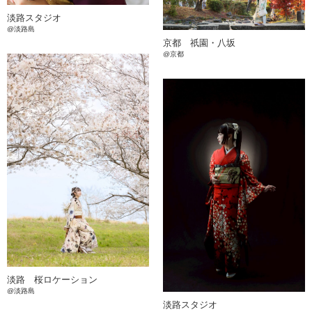
淡路スタジオ
@淡路島
京都 祇園・八坂
@京都
淡路 桜ロケーション
@淡路島
淡路スタジオ