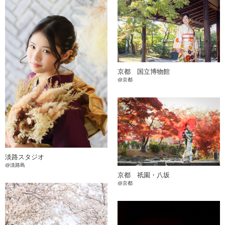
京都 国立博物館
@京都
淡路スタジオ
@淡路島
京都 祇園・八坂
@京都