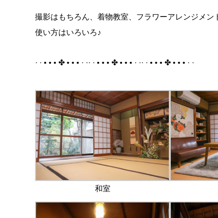
撮影はもちろん、着物教室、フラワーアレンジメン
使い方はいろいろ♪
· · • • • ✤ • • • · ·· · • • • ✤ • • • · ·· · • • • ✤ • • • · ·
和室