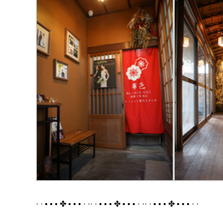
· · • • • ✤ • • • · ·· · • • • ✤ • • • · ·· · • • • ✤ • • • · ·