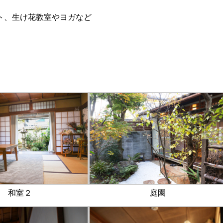
ト、生け花教室やヨガなど
和室２
庭園