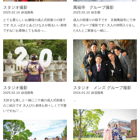
スタジオ撮影
萬福寺 グループ撮影
2025.02.10 @淡路島
2025.02.10 @京都
とても愛らしいお嬢様の成人式前撮りの様子
成人の前撮りの様子です 京都萬福寺にて仲
です 大人っぽさとあどけなさが残るいい表情
良しグループ撮影です♪ 大人の仲間入りをし
ですね♡お着物とても似合っ...
た4人とご家族も一緒に...
スタジオ撮影
スタジオ メンズ グループ撮影
2025.02.10 @淡路島
2024.01.22 @淡路島
大好きな推しと一緒に二十歳の成人式前撮り
...
のご紹介です 大人びた表情も初々しくて可愛
いですね♡ ...