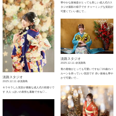
華やかな振袖姿がとっても美しい成人式のス
タジオ撮影の様子です チャーミングな笑顔が
可愛くていい感じで...
淡路スタジオ
2025.12.11 @淡路島
青の着物がとっても可愛いですね♡20歳のバ
ルーンを持っていい笑顔です 赤い振袖も華や
淡路スタジオ
かで可愛いで...
2025.12.11 @淡路島
キラキラした笑顔が素敵な成人式の前撮りで
す 大人っぽいの表情も素敵ですね♡...