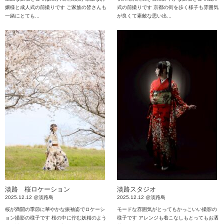
嬢様と成人式の前撮りです ご家族の皆さんも
式の前撮りです 京都の街を歩く様子も雰囲気
一緒にとても...
が良くて素敵な思い出...
淡路 桜ロケーション
淡路スタジオ
2025.12.12 @淡路島
2025.12.12 @淡路島
桜が満開の季節に華やかな振袖姿でロケーシ
モードな雰囲気がとってもかっこいい撮影の
ョン撮影の様子です 桜の中に佇む妖精のよう
様子です アレンジも着こなしもとってもお洒