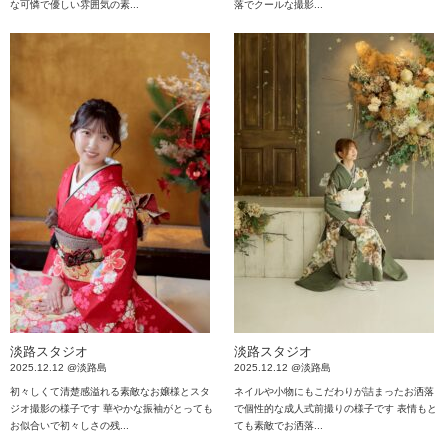
な可憐で優しい雰囲気の素...
落でクールな撮影...
淡路スタジオ
淡路スタジオ
2025.12.12 @淡路島
2025.12.12 @淡路島
初々しくて清楚感溢れる素敵なお嬢様とスタ
ネイルや小物にもこだわりが詰まったお洒落
ジオ撮影の様子です 華やかな振袖がとっても
で個性的な成人式前撮りの様子です 表情もと
お似合いで初々しさの残...
ても素敵でお洒落...