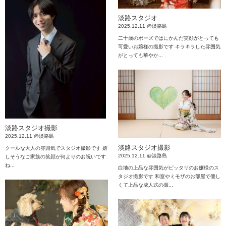
淡路スタジオ
2025.12.11 @淡路島
二十歳のポーズではにかんだ笑顔がとっても
可愛いお嬢様の撮影です キラキラした雰囲気
がとっても華やか...
淡路スタジオ撮影
2025.12.11 @淡路島
淡路スタジオ撮影
クールな大人の雰囲気でスタジオ撮影です 嬉
2025.12.11 @淡路島
しそうなご家族の笑顔が何よりのお祝いです
ね...
白地の上品な雰囲気がピッタリのお嬢様のス
タジオ撮影です 和室やミモザのお部屋で優し
くて上品な成人式の撮...