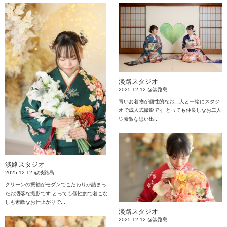
淡路スタジオ
2025.12.12 @淡路島
青いお着物が個性的なお二人と一緒にスタジ
オで成人式撮影です とっても仲良しなお二人
♡素敵な思い出...
淡路スタジオ
2025.12.12 @淡路島
グリーンの振袖がモダンでこだわりが詰まっ
たお洒落な撮影です とっても個性的で着こな
しも素敵なお仕上がりで...
淡路スタジオ
2025.12.12 @淡路島