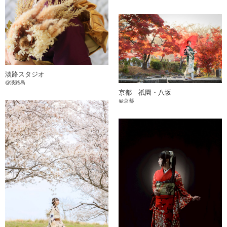
淡路スタジオ
@淡路島
京都 祇園・八坂
@京都