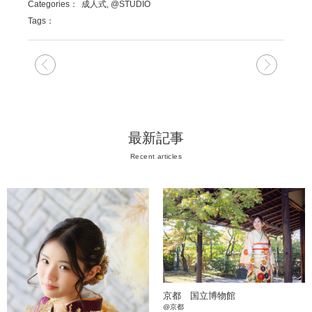
Categories：
成人式, @STUDIO
Tags：
次の記事
前の記
最新記事
Recent articles
京都 国立博物館
@京都